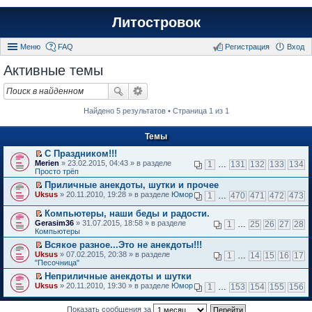
Литостровок
Меню
FAQ
Регистрация
Вход
Активные темы
Найдено 5 результатов • Страница 1 из 1
Темы
С Праздником!!!
П
Merien
» 23.02.2015, 04:43 » в разделе
1
…
131
132
133
134
е
Просто трёп
р
Приличные анекдоты, шутки и прочее
е
П
Uksus
й
» 20.11.2010, 19:28 » в разделе
Юмор
1
…
470
471
472
473
е
т
р
и
Компьютеры, наши беды и радости.
е
к
П
Gerasim36
» 31.07.2015, 18:58 » в разделе
1
…
25
26
27
28
й
п
е
Компьютеры
т
е
р
и
Всякое разное...Это не анекдоты!!!
р
е
к
П
в
Uksus
й
» 07.02.2015, 20:38 » в разделе
1
…
14
15
16
17
п
е
о
"Песочница"
т
е
р
м
и
Неприличные анекдоты и шутки
р
е
у
к
П
в
Uksus
й
» 20.11.2010, 19:30 » в разделе
Юмор
н
1
…
153
154
155
156
п
е
о
т
е
е
р
м
и
п
р
е
Показать сообщения за
у
к
р