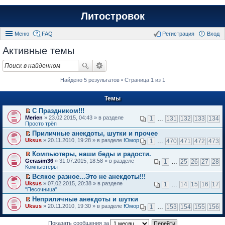
Литостровок
Меню
FAQ
Регистрация
Вход
Активные темы
Найдено 5 результатов • Страница 1 из 1
Темы
С Праздником!!!
П
Merien
» 23.02.2015, 04:43 » в разделе
1
…
131
132
133
134
е
Просто трёп
р
Приличные анекдоты, шутки и прочее
е
П
Uksus
й
» 20.11.2010, 19:28 » в разделе
Юмор
1
…
470
471
472
473
е
т
р
и
Компьютеры, наши беды и радости.
е
к
П
Gerasim36
» 31.07.2015, 18:58 » в разделе
1
…
25
26
27
28
й
п
е
Компьютеры
т
е
р
и
Всякое разное...Это не анекдоты!!!
р
е
к
П
в
Uksus
й
» 07.02.2015, 20:38 » в разделе
1
…
14
15
16
17
п
е
о
"Песочница"
т
е
р
м
и
Неприличные анекдоты и шутки
р
е
у
к
П
в
Uksus
й
» 20.11.2010, 19:30 » в разделе
Юмор
н
1
…
153
154
155
156
п
е
о
т
е
е
р
м
и
п
р
е
Показать сообщения за
у
к
р