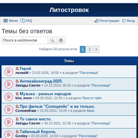
Литостровок
Меню
FAQ
Регистрация
Вход
Темы без ответов
1
2
Найдено 56 результатов
Темы
Герой
П
леликМ
» 23.03.2026, 18:55 » в разделе
"Песочница"
е
р
Антикайненград-2025.
е
П
Звёзды Светят
» 14.12.2024, 00:25 » в разделе
"Песочница"
й
е
т
р
Музыка - разных народов
и
е
П
к
bira_more
» 04.09.2022, 22:59 » в разделе
Просто трёп
й
е
п
т
р
е
Про фильм "Солнцепёк" и не только.
и
е
р
П
к
Соловейчик
» 21.03.2022, 13:25 » в разделе
Кино
й
в
е
п
т
о
р
е
То самое место.
и
м
е
р
П
к
Звёзды Светят
» 30.10.2021, 22:36 » в разделе
"Песочница"
у
й
в
е
п
н
т
о
р
е
е
Табачный Король
и
м
е
р
п
П
к
Gordey
» 02.03.2020, 14:33 » в разделе
"Песочница"
у
й
в