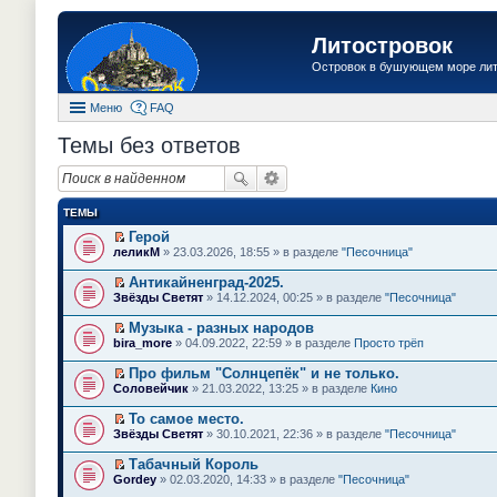
Литостровок
Островок в бушующем море ли
Меню
FAQ
Темы без ответов
ТЕМЫ
Герой
П
леликМ
» 23.03.2026, 18:55 » в разделе
"Песочница"
е
р
Антикайненград-2025.
е
П
Звёзды Светят
» 14.12.2024, 00:25 » в разделе
"Песочница"
й
е
т
р
Музыка - разных народов
и
е
П
к
bira_more
» 04.09.2022, 22:59 » в разделе
Просто трёп
й
е
п
т
р
е
Про фильм "Солнцепёк" и не только.
и
е
р
П
к
Соловейчик
» 21.03.2022, 13:25 » в разделе
Кино
й
в
е
п
т
о
р
е
То самое место.
и
м
е
р
П
к
Звёзды Светят
» 30.10.2021, 22:36 » в разделе
"Песочница"
у
й
в
е
п
н
т
о
р
е
е
Табачный Король
и
м
е
р
п
П
к
Gordey
» 02.03.2020, 14:33 » в разделе
"Песочница"
у
й
в
р
е
п
н