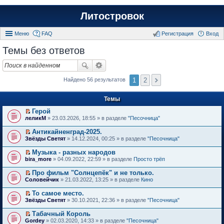
Литостровок
Меню
FAQ
Регистрация
Вход
Темы без ответов
1
2
Найдено 56 результатов
Темы
Герой
П
леликМ
» 23.03.2026, 18:55 » в разделе
"Песочница"
е
р
Антикайненград-2025.
е
П
Звёзды Светят
» 14.12.2024, 00:25 » в разделе
"Песочница"
й
е
т
р
Музыка - разных народов
и
е
П
к
bira_more
» 04.09.2022, 22:59 » в разделе
Просто трёп
й
е
п
т
р
е
Про фильм "Солнцепёк" и не только.
и
е
р
П
к
Соловейчик
» 21.03.2022, 13:25 » в разделе
Кино
й
в
е
п
т
о
р
е
То самое место.
и
м
е
р
П
к
Звёзды Светят
» 30.10.2021, 22:36 » в разделе
"Песочница"
у
й
в
е
п
н
т
о
р
е
е
Табачный Король
и
м
е
р
п
П
к
Gordey
» 02.03.2020, 14:33 » в разделе
"Песочница"
у
й
в