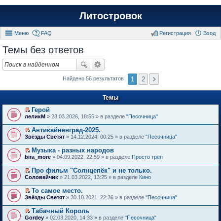
Литостровок
Меню
FAQ
Регистрация
Вход
Темы без ответов
1
2
Найдено 56 результатов
Темы
Герой
П
леликМ
» 23.03.2026, 18:55 » в разделе
"Песочница"
е
р
Антикайненград-2025.
е
П
Звёзды Светят
» 14.12.2024, 00:25 » в разделе
"Песочница"
й
е
т
р
Музыка - разных народов
и
е
П
к
bira_more
» 04.09.2022, 22:59 » в разделе
Просто трёп
й
е
п
т
р
е
Про фильм "Солнцепёк" и не только.
и
е
р
П
к
Соловейчик
» 21.03.2022, 13:25 » в разделе
Кино
й
в
е
п
т
о
р
е
То самое место.
и
м
е
р
П
к
Звёзды Светят
» 30.10.2021, 22:36 » в разделе
"Песочница"
у
й
в
е
п
н
т
о
р
е
е
Табачный Король
и
м
е
р
п
П
к
Gordey
» 02.03.2020, 14:33 » в разделе
"Песочница"
у
й
в