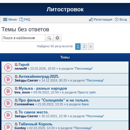
Литостровок
Меню
FAQ
Регистрация
Вход
Темы без ответов
1
2
Найдено 56 результатов
Темы
Герой
П
леликМ
» 23.03.2026, 18:55 » в разделе
"Песочница"
е
р
Антикайненград-2025.
е
П
Звёзды Светят
» 14.12.2024, 00:25 » в разделе
"Песочница"
й
е
т
р
Музыка - разных народов
и
е
П
к
bira_more
» 04.09.2022, 22:59 » в разделе
Просто трёп
й
е
п
т
р
е
Про фильм "Солнцепёк" и не только.
и
е
р
П
к
Соловейчик
» 21.03.2022, 13:25 » в разделе
Кино
й
в
е
п
т
о
р
е
То самое место.
и
м
е
р
П
к
Звёзды Светят
» 30.10.2021, 22:36 » в разделе
"Песочница"
у
й
в
е
п
н
т
о
р
е
е
Табачный Король
и
м
е
р
п
П
к
Gordey
» 02.03.2020, 14:33 » в разделе
"Песочница"
у
й
в