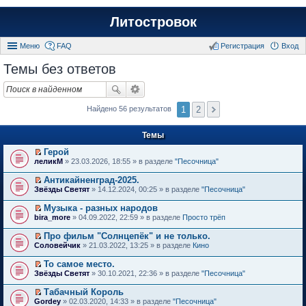
Литостровок
Меню
FAQ
Регистрация
Вход
Темы без ответов
1
2
Найдено 56 результатов
Темы
Герой
П
леликМ
» 23.03.2026, 18:55 » в разделе
"Песочница"
е
р
Антикайненград-2025.
е
П
Звёзды Светят
» 14.12.2024, 00:25 » в разделе
"Песочница"
й
е
т
р
Музыка - разных народов
и
е
П
к
bira_more
» 04.09.2022, 22:59 » в разделе
Просто трёп
й
е
п
т
р
е
Про фильм "Солнцепёк" и не только.
и
е
р
П
к
Соловейчик
» 21.03.2022, 13:25 » в разделе
Кино
й
в
е
п
т
о
р
е
То самое место.
и
м
е
р
П
к
Звёзды Светят
» 30.10.2021, 22:36 » в разделе
"Песочница"
у
й
в
е
п
н
т
о
р
е
е
Табачный Король
и
м
е
р
п
П
к
Gordey
» 02.03.2020, 14:33 » в разделе
"Песочница"
у
й
в