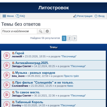
Литостровок
Меню
FAQ
Регистрация
Вход
Темы без ответов
1
2
Найдено 56 результатов
Темы
Герой
П
леликМ
» 23.03.2026, 18:55 » в разделе
"Песочница"
е
р
Антикайненград-2025.
е
П
Звёзды Светят
» 14.12.2024, 00:25 » в разделе
"Песочница"
й
е
т
р
Музыка - разных народов
и
е
П
к
bira_more
» 04.09.2022, 22:59 » в разделе
Просто трёп
й
е
п
т
р
е
Про фильм "Солнцепёк" и не только.
и
е
р
П
к
Соловейчик
» 21.03.2022, 13:25 » в разделе
Кино
й
в
е
п
т
о
р
е
То самое место.
и
м
е
р
П
к
Звёзды Светят
» 30.10.2021, 22:36 » в разделе
"Песочница"
у
й
в
е
п
н
т
о
р
е
е
Табачный Король
и
м
е
р
п
П
к
Gordey
» 02.03.2020, 14:33 » в разделе
"Песочница"
у
й
в