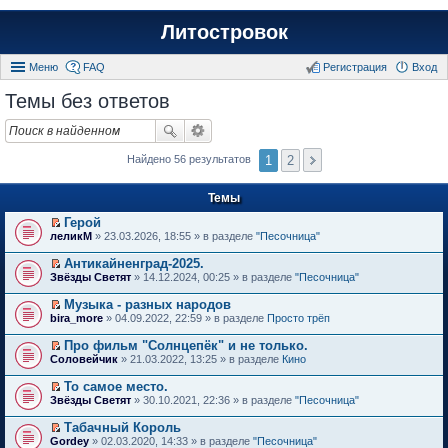
Литостровок
Меню
FAQ
Регистрация
Вход
Темы без ответов
1
2
Найдено 56 результатов
Темы
Герой
П
леликМ
» 23.03.2026, 18:55 » в разделе
"Песочница"
е
р
Антикайненград-2025.
е
П
Звёзды Светят
» 14.12.2024, 00:25 » в разделе
"Песочница"
й
е
т
р
Музыка - разных народов
и
е
П
к
bira_more
» 04.09.2022, 22:59 » в разделе
Просто трёп
й
е
п
т
р
е
Про фильм "Солнцепёк" и не только.
и
е
р
П
к
Соловейчик
» 21.03.2022, 13:25 » в разделе
Кино
й
в
е
п
т
о
р
е
То самое место.
и
м
е
р
П
к
Звёзды Светят
» 30.10.2021, 22:36 » в разделе
"Песочница"
у
й
в
е
п
н
т
о
р
е
е
Табачный Король
и
м
е
р
п
П
к
Gordey
» 02.03.2020, 14:33 » в разделе
"Песочница"
у
й
в