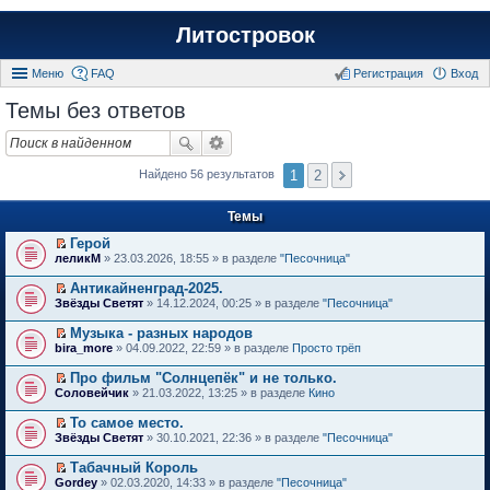
Литостровок
Меню
FAQ
Регистрация
Вход
Темы без ответов
1
2
Найдено 56 результатов
Темы
Герой
П
леликМ
» 23.03.2026, 18:55 » в разделе
"Песочница"
е
р
Антикайненград-2025.
е
П
Звёзды Светят
» 14.12.2024, 00:25 » в разделе
"Песочница"
й
е
т
р
Музыка - разных народов
и
е
П
к
bira_more
» 04.09.2022, 22:59 » в разделе
Просто трёп
й
е
п
т
р
е
Про фильм "Солнцепёк" и не только.
и
е
р
П
к
Соловейчик
» 21.03.2022, 13:25 » в разделе
Кино
й
в
е
п
т
о
р
е
То самое место.
и
м
е
р
П
к
Звёзды Светят
» 30.10.2021, 22:36 » в разделе
"Песочница"
у
й
в
е
п
н
т
о
р
е
е
Табачный Король
и
м
е
р
п
П
к
Gordey
» 02.03.2020, 14:33 » в разделе
"Песочница"
у
й
в