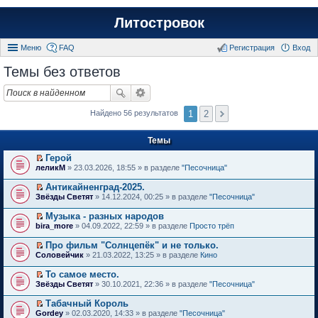
Литостровок
Меню
FAQ
Регистрация
Вход
Темы без ответов
1
2
Найдено 56 результатов
Темы
Герой
П
леликМ
» 23.03.2026, 18:55 » в разделе
"Песочница"
е
р
Антикайненград-2025.
е
П
Звёзды Светят
» 14.12.2024, 00:25 » в разделе
"Песочница"
й
е
т
р
Музыка - разных народов
и
е
П
к
bira_more
» 04.09.2022, 22:59 » в разделе
Просто трёп
й
е
п
т
р
е
Про фильм "Солнцепёк" и не только.
и
е
р
П
к
Соловейчик
» 21.03.2022, 13:25 » в разделе
Кино
й
в
е
п
т
о
р
е
То самое место.
и
м
е
р
П
к
Звёзды Светят
» 30.10.2021, 22:36 » в разделе
"Песочница"
у
й
в
е
п
н
т
о
р
е
е
Табачный Король
и
м
е
р
п
П
к
Gordey
» 02.03.2020, 14:33 » в разделе
"Песочница"
у
й
в