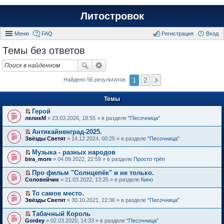
Литостровок
Меню
FAQ
Регистрация
Вход
Темы без ответов
1
2
Найдено 56 результатов
Темы
Герой
П
леликМ
» 23.03.2026, 18:55 » в разделе
"Песочница"
е
р
Антикайненград-2025.
е
П
Звёзды Светят
» 14.12.2024, 00:25 » в разделе
"Песочница"
й
е
т
р
Музыка - разных народов
и
е
П
к
bira_more
» 04.09.2022, 22:59 » в разделе
Просто трёп
й
е
п
т
р
е
Про фильм "Солнцепёк" и не только.
и
е
р
П
к
Соловейчик
» 21.03.2022, 13:25 » в разделе
Кино
й
в
е
п
т
о
р
е
То самое место.
и
м
е
р
П
к
Звёзды Светят
» 30.10.2021, 22:36 » в разделе
"Песочница"
у
й
в
е
п
н
т
о
р
е
е
Табачный Король
и
м
е
р
п
П
к
Gordey
» 02.03.2020, 14:33 » в разделе
"Песочница"
у
й
в