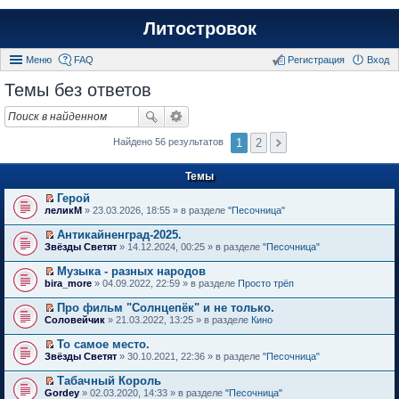
Литостровок
Меню
FAQ
Регистрация
Вход
Темы без ответов
1
2
Найдено 56 результатов
Темы
Герой
П
леликМ
» 23.03.2026, 18:55 » в разделе
"Песочница"
е
р
Антикайненград-2025.
е
П
Звёзды Светят
» 14.12.2024, 00:25 » в разделе
"Песочница"
й
е
т
р
Музыка - разных народов
и
е
П
к
bira_more
» 04.09.2022, 22:59 » в разделе
Просто трёп
й
е
п
т
р
е
Про фильм "Солнцепёк" и не только.
и
е
р
П
к
Соловейчик
» 21.03.2022, 13:25 » в разделе
Кино
й
в
е
п
т
о
р
е
То самое место.
и
м
е
р
П
к
Звёзды Светят
» 30.10.2021, 22:36 » в разделе
"Песочница"
у
й
в
е
п
н
т
о
р
е
е
Табачный Король
и
м
е
р
п
П
к
Gordey
» 02.03.2020, 14:33 » в разделе
"Песочница"
у
й
в