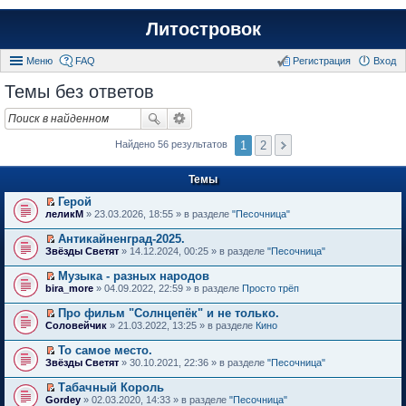
Литостровок
Меню
FAQ
Регистрация
Вход
Темы без ответов
1
2
Найдено 56 результатов
Темы
Герой
П
леликМ
» 23.03.2026, 18:55 » в разделе
"Песочница"
е
р
Антикайненград-2025.
е
П
Звёзды Светят
» 14.12.2024, 00:25 » в разделе
"Песочница"
й
е
т
р
Музыка - разных народов
и
е
П
к
bira_more
» 04.09.2022, 22:59 » в разделе
Просто трёп
й
е
п
т
р
е
Про фильм "Солнцепёк" и не только.
и
е
р
П
к
Соловейчик
» 21.03.2022, 13:25 » в разделе
Кино
й
в
е
п
т
о
р
е
То самое место.
и
м
е
р
П
к
Звёзды Светят
» 30.10.2021, 22:36 » в разделе
"Песочница"
у
й
в
е
п
н
т
о
р
е
е
Табачный Король
и
м
е
р
п
П
к
Gordey
» 02.03.2020, 14:33 » в разделе
"Песочница"
у
й
в