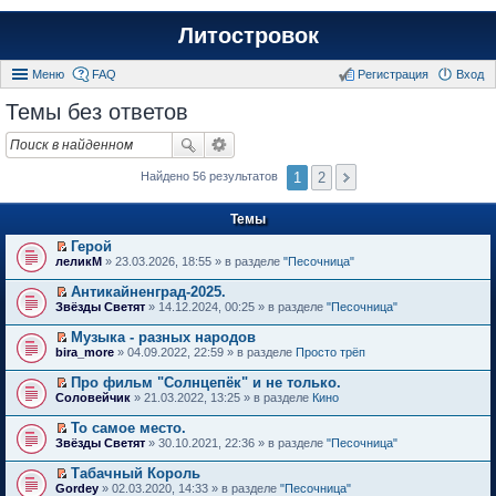
Литостровок
Меню
FAQ
Регистрация
Вход
Темы без ответов
1
2
Найдено 56 результатов
Темы
Герой
П
леликМ
» 23.03.2026, 18:55 » в разделе
"Песочница"
е
р
Антикайненград-2025.
е
П
Звёзды Светят
» 14.12.2024, 00:25 » в разделе
"Песочница"
й
е
т
р
Музыка - разных народов
и
е
П
к
bira_more
» 04.09.2022, 22:59 » в разделе
Просто трёп
й
е
п
т
р
е
Про фильм "Солнцепёк" и не только.
и
е
р
П
к
Соловейчик
» 21.03.2022, 13:25 » в разделе
Кино
й
в
е
п
т
о
р
е
То самое место.
и
м
е
р
П
к
Звёзды Светят
» 30.10.2021, 22:36 » в разделе
"Песочница"
у
й
в
е
п
н
т
о
р
е
е
Табачный Король
и
м
е
р
п
П
к
Gordey
» 02.03.2020, 14:33 » в разделе
"Песочница"
у
й
в