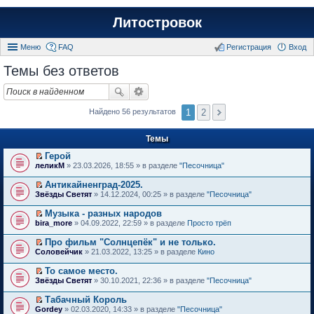
Литостровок
Меню
FAQ
Регистрация
Вход
Темы без ответов
1
2
Найдено 56 результатов
Темы
Герой
П
леликМ
» 23.03.2026, 18:55 » в разделе
"Песочница"
е
р
Антикайненград-2025.
е
П
Звёзды Светят
» 14.12.2024, 00:25 » в разделе
"Песочница"
й
е
т
р
Музыка - разных народов
и
е
П
к
bira_more
» 04.09.2022, 22:59 » в разделе
Просто трёп
й
е
п
т
р
е
Про фильм "Солнцепёк" и не только.
и
е
р
П
к
Соловейчик
» 21.03.2022, 13:25 » в разделе
Кино
й
в
е
п
т
о
р
е
То самое место.
и
м
е
р
П
к
Звёзды Светят
» 30.10.2021, 22:36 » в разделе
"Песочница"
у
й
в
е
п
н
т
о
р
е
е
Табачный Король
и
м
е
р
п
П
к
Gordey
» 02.03.2020, 14:33 » в разделе
"Песочница"
у
й
в