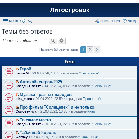
Литостровок
Меню
FAQ
Регистрация
Вход
Темы без ответов
1
2
Найдено 56 результатов
Темы
Герой
П
леликМ
» 23.03.2026, 18:55 » в разделе
"Песочница"
е
р
Антикайненград-2025.
е
П
Звёзды Светят
» 14.12.2024, 00:25 » в разделе
"Песочница"
й
е
т
р
Музыка - разных народов
и
е
П
к
bira_more
» 04.09.2022, 22:59 » в разделе
Просто трёп
й
е
п
т
р
е
Про фильм "Солнцепёк" и не только.
и
е
р
П
к
Соловейчик
» 21.03.2022, 13:25 » в разделе
Кино
й
в
е
п
т
о
р
е
То самое место.
и
м
е
р
П
к
Звёзды Светят
» 30.10.2021, 22:36 » в разделе
"Песочница"
у
й
в
е
п
н
т
о
р
е
е
Табачный Король
и
м
е
р
п
П
к
Gordey
» 02.03.2020, 14:33 » в разделе
"Песочница"
у
й
в