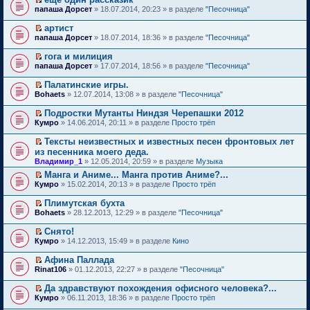
у
и
у
в
к
н
р
н
й
П
б
н
папаша Дорсет
» 18.07.2014, 20:23 » в разделе
"Песочница"
т
с
о
п
и
о
о
т
е
щ
е
а
о
м
е
ю
ч
м
и
р
е
п
н
артист
о
у
р
и
у
к
е
н
р
н
П
б
н
в
папаша Дорсет
» 18.07.2014, 18:36 » в разделе
"Песочница"
т
с
п
й
и
о
о
е
щ
е
о
а
о
е
т
ю
ч
м
р
е
п
м
н
гога и милиция
о
р
и
и
у
е
н
р
у
н
П
б
в
к
папаша Дорсет
» 17.07.2014, 18:56 » в разделе
"Песочница"
т
с
й
и
о
н
о
е
щ
о
п
а
о
т
ю
ч
е
м
р
е
м
е
н
Палатинские игры.
о
и
и
п
у
е
н
у
р
н
П
б
к
Bohaets
» 12.07.2014, 13:08 » в разделе
"Песочница"
т
р
с
й
и
н
в
о
е
щ
п
а
о
о
т
ю
е
о
м
р
е
е
н
ч
Подростки Мутанты Ниндзя Черепашки 2012
о
и
п
м
у
е
н
р
н
и
П
б
к
Кумро
» 14.06.2014, 20:11 » в разделе
Просто трёп
р
у
с
й
и
в
о
т
е
щ
п
о
н
о
т
ю
о
м
а
р
е
е
ч
е
Тексты неизвестных и известных песен фронтовых лет
о
и
м
у
н
е
н
р
и
п
П
б
к
из песенника моего деда.
у
с
н
й
и
в
т
р
е
щ
п
н
Владимир_1
о
о
» 12.05.2014, 20:59 » в разделе
Музыка
т
ю
о
а
о
р
е
е
е
о
м
и
м
н
ч
е
Манга и Аниме... Манга против Аниме?...
н
р
п
б
у
к
у
н
и
й
П
и
в
Кумро
» 15.02.2014, 20:13 » в разделе
Просто трёп
р
щ
с
п
н
о
т
т
е
ю
о
о
е
о
е
е
м
а
и
р
м
ч
Плимутская бухта
н
о
р
п
у
н
к
е
у
и
П
и
б
в
Bohaets
» 28.12.2013, 12:29 » в разделе
"Песочница"
р
с
н
п
й
н
т
е
ю
щ
о
о
о
о
е
т
е
а
р
е
м
ч
Снято!
о
м
р
и
п
н
е
н
у
и
П
б
у
в
к
Кумро
» 14.12.2013, 15:49 » в разделе
Кино
р
н
й
и
н
т
е
щ
с
о
п
о
о
т
ю
е
а
р
е
о
м
е
ч
Афина Паллада
м
и
п
н
е
н
о
у
р
и
П
у
к
Rinat106
» 01.12.2013, 22:27 » в разделе
"Песочница"
р
н
й
и
б
н
в
т
е
с
п
о
о
т
ю
щ
е
о
а
р
о
е
ч
Да здравствуют похождения офисного человека?...
м
и
е
п
м
н
е
о
р
и
П
у
к
Кумро
н
» 06.11.2013, 18:36 » в разделе
Просто трёп
р
у
н
й
б
в
т
е
с
п
и
о
н
о
т
щ