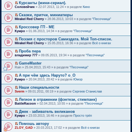
о
а
р
о
е
ю
ч
е
Курсанты (мини-сериал).
м
и
е
м
н
е
о
р
и
п
П
у
к
Соловейчик
н
» 22.07.2013, 11:24 » в разделе
Кино
у
н
й
б
в
т
р
е
с
п
и
н
о
т
щ
о
а
о
р
о
е
ю
е
Сказки, притчи, миниатюры
м
и
е
м
н
ч
е
о
р
п
П
у
к
Mirakel Red Cherry
н
» 28.06.2013, 10:03 » в разделе
"Песочница"
у
н
и
й
б
в
р
е
с
п
и
н
о
т
т
щ
о
о
р
о
е
ю
е
Кроссовер ГП - МЕ
м
а
и
е
м
ч
е
о
р
п
П
у
н
к
Кумро
н
» 01.06.2013, 14:34 » в разделе
"Песочница"
у
и
й
б
в
р
е
с
н
п
и
н
т
т
щ
о
о
р
о
о
е
ю
е
Поэзия с просторов Самиздата. Мой Топ-список.
а
и
е
м
ч
е
о
м
р
п
П
н
к
Mirakel Red Cherry
н
» 15.05.2013, 16:36 » в разделе
Всё о книгах
у
и
й
б
у
в
р
е
н
п
и
н
т
т
щ
с
о
о
р
о
е
ю
е
Проба пера
а
и
е
о
м
ч
е
м
р
п
П
н
к
владимир 777
н
о
» 09.05.2013, 19:34 » в разделе
"Песочница"
у
и
й
у
в
р
е
н
п
и
б
н
т
т
с
о
о
р
о
е
ю
щ
е
GameMaster
а
и
о
м
ч
е
м
р
е
п
П
н
к
Rain
о
» 25.04.2013, 15:43 » в разделе
"Песочница"
у
и
й
у
в
н
р
е
н
п
б
н
т
т
с
о
и
о
р
о
е
щ
е
А при чём здесь Наруто? о_О
а
и
о
м
ю
ч
е
м
р
е
п
П
н
к
Кумро
о
» 20.04.2013, 20:42 » в разделе
Юмор
у
и
й
у
в
н
р
е
н
п
б
н
т
т
с
о
и
о
р
о
е
щ
е
Наши специальности
а
и
о
м
ю
ч
е
м
р
е
п
П
н
к
Sverm
о
» 09.01.2011, 00:19 » в разделе
Сергеев Станислав
у
и
й
у
в
н
р
е
н
п
б
н
т
т
с
о
и
о
р
о
е
щ
е
Легион в отражении (фэнтези, стимпанк)
а
и
о
м
ю
ч
е
м
р
е
п
П
н
к
BattleRacoon
о
» 02.04.2013, 10:55 » в разделе
"Песочница"
у
и
й
у
в
н
р
е
н
п
б
н
т
т
с
о
и
о
р
о
е
щ
е
Джек - забиватель великанов
а
и
о
м
ю
ч
е
м
р
е
п
П
н
к
Кумро
о
» 23.03.2013, 16:46 » в разделе
Просто трёп
у
и
й
у
в
н
р
е
н
п
б
н
т
т
с
о
и
о
р
о
е
щ
е
Помошь автору
а
и
о
м
ю
ч
е
м
р
е
п
П
н
к
ZLOY_GAD
о
» 20.03.2013, 17:02 » в разделе
Всё о книгах
у
и
й
у
в
н
р
е
н
п
б
н