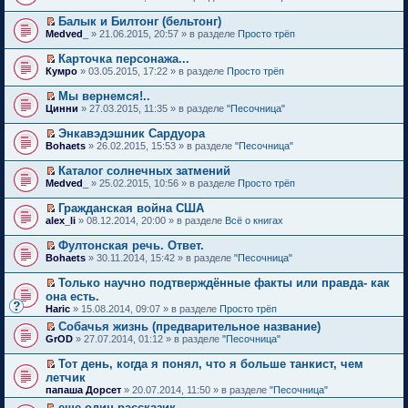
й
у
в
н
р
е
н
п
б
н
т
т
с
о
и
о
р
о
е
щ
е
Балык и Билтонг (бельтонг)
а
и
о
м
ю
ч
е
м
р
е
п
П
н
к
Medved_
о
» 21.06.2015, 20:57 » в разделе
Просто трёп
у
и
й
у
в
н
р
е
н
п
б
н
т
т
с
о
и
о
р
о
е
щ
е
Карточка персонажа...
а
и
о
м
ю
ч
е
м
р
е
п
П
н
к
Кумро
о
» 03.05.2015, 17:22 » в разделе
Просто трёп
у
и
й
у
в
н
р
е
н
п
б
н
т
т
с
о
и
о
р
о
е
щ
е
Мы вернемся!..
а
и
о
м
ю
ч
е
м
р
е
п
П
н
к
Цинни
о
» 27.03.2015, 11:35 » в разделе
"Песочница"
у
и
й
у
в
н
р
е
н
п
б
н
т
т
с
о
и
о
р
о
е
щ
е
Энкавэдэшник Сардуора
а
и
о
м
ю
ч
е
м
р
е
п
П
н
к
Bohaets
о
» 26.02.2015, 15:53 » в разделе
"Песочница"
у
и
й
у
в
н
р
е
н
п
б
н
т
т
с
о
и
о
р
о
е
щ
е
Каталог солнечных затмений
а
и
о
м
ю
ч
е
м
р
е
п
П
н
к
Medved_
о
» 25.02.2015, 10:56 » в разделе
Просто трёп
у
и
й
у
в
н
р
е
н
п
б
н
т
т
с
о
и
о
р
о
е
щ
е
Гражданская война США
а
и
о
м
ю
ч
е
м
р
е
п
П
н
к
alex_li
о
» 08.12.2014, 20:00 » в разделе
Всё о книгах
у
и
й
у
в
н
р
е
н
п
б
н
т
т
с
о
и
о
р
о
е
щ
е
Фултонская речь. Ответ.
а
и
о
м
ю
ч
е
м
р
е
п
П
н
к
Bohaets
о
» 30.11.2014, 15:42 » в разделе
"Песочница"
у
и
й
у
в
н
р
е
н
п
б
н
т
т
с
о
и
о
р
о
е
щ
е
Только научно подтверждённые факты или правда- как
а
и
о
м
ю
ч
е
м
р
е
п
П
н
к
она есть.
о
у
и
й
у
в
н
р
е
н
п
б
н
Haric
т
» 15.08.2014, 09:07 » в разделе
Просто трёп
т
с
о
и
о
р
о
е
щ
е
а
и
о
м
ю
ч
е
Собачья жизнь (предварительное название)
м
р
е
п
н
к
о
у
и
й
П
у
в
GrOD
н
» 27.07.2014, 01:12 » в разделе
"Песочница"
р
н
п
б
н
т
т
е
с
о
и
о
о
е
щ
е
а
и
р
о
м
ю
ч
Тот день, когда я понял, что я больше танкист, чем
м
р
е
п
н
к
е
о
у
и
П
у
в
летчик
н
р
н
п
й
б
н
т
е
с
о
и
о
папаша Дорсет
о
» 20.07.2014, 11:50 » в разделе
"Песочница"
е
т
щ
е
а
р
о
м
ю
ч
м
р
и
е
п
н
е
еще один рассказик
о