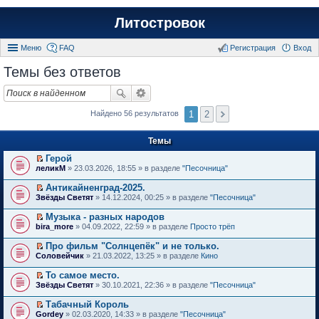
Литостровок
Меню
FAQ
Регистрация
Вход
Темы без ответов
1
2
Найдено 56 результатов
Темы
Герой
П
леликМ
» 23.03.2026, 18:55 » в разделе
"Песочница"
е
р
Антикайненград-2025.
е
П
Звёзды Светят
» 14.12.2024, 00:25 » в разделе
"Песочница"
й
е
т
р
Музыка - разных народов
и
е
П
к
bira_more
» 04.09.2022, 22:59 » в разделе
Просто трёп
й
е
п
т
р
е
Про фильм "Солнцепёк" и не только.
и
е
р
П
к
Соловейчик
» 21.03.2022, 13:25 » в разделе
Кино
й
в
е
п
т
о
р
е
То самое место.
и
м
е
р
П
к
Звёзды Светят
» 30.10.2021, 22:36 » в разделе
"Песочница"
у
й
в
е
п
н
т
о
р
е
е
Табачный Король
и
м
е
р
п
П
к
Gordey
» 02.03.2020, 14:33 » в разделе
"Песочница"
у
й
в