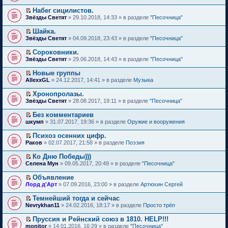
р
е
п
н
т
о
о
р
е
е
Набег сицилистов.
и
м
ч
е
р
п
П
к
Звёзды Светят
» 29.10.2018, 14:33 » в разделе
"Песочница"
у
и
й
в
р
е
п
н
т
т
о
о
р
е
е
Шайка.
а
и
м
ч
е
р
п
П
н
к
Звёзды Светят
» 04.09.2018, 23:43 » в разделе
"Песочница"
у
и
й
в
р
е
н
п
н
т
т
о
о
р
о
е
е
Сороковники.
а
и
м
ч
е
м
р
п
П
н
к
Звёзды Светят
» 29.06.2018, 14:43 » в разделе
"Песочница"
у
и
й
у
в
р
е
н
п
н
т
т
с
о
о
р
о
е
е
Новые группы
а
и
о
м
ч
е
м
р
п
П
н
к
AllexxGL
о
» 24.12.2017, 14:41 » в разделе
Музыка
у
и
й
у
в
р
е
н
п
б
н
т
т
с
о
о
р
о
е
щ
е
Хронопролазы.
а
и
о
м
ч
е
м
р
е
п
П
н
к
Звёзды Светят
о
» 28.08.2017, 19:11 » в разделе
"Песочница"
у
и
й
у
в
н
р
е
н
п
б
н
т
т
с
о
и
о
р
о
е
щ
е
Без комментариев
а
и
о
м
ю
ч
е
м
р
е
п
П
н
к
шкумп
о
» 31.07.2017, 19:36 » в разделе
Оружие и вооружения
у
и
й
у
в
н
р
е
н
п
б
н
т
т
с
о
и
о
р
о
е
щ
е
Психоз осенних цифр.
а
и
о
м
ю
ч
е
м
р
е
п
П
н
к
Раков
о
» 02.07.2017, 21:58 » в разделе
Поэзия
у
и
й
у
в
н
р
е
н
п
б
н
т
т
с
о
и
о
р
о
е
щ
е
Ко Дню Победы)))
а
и
о
м
ю
ч
е
м
р
е
п
П
н
к
Селена Мун
о
» 09.05.2017, 20:49 » в разделе
"Песочница"
у
и
й
у
в
н
р
е
н
п
б
н
т
т
с
о
и
о
р
о
е
щ
е
Объявление
а
и
о
м
ю
ч
е
м
р
е
п
П
н
к
Лорд д'Арт
о
» 07.09.2016, 23:00 » в разделе
Артюхин Сергей
у
и
й
у
в
н
р
е
н
п
б
н
т
т
с
о
и
о
р
о
е
щ
е
Темнейший тогда и сейчас
а
и
о
м
ю
ч
е
м
р
е
п
П
н
к
Nevrykhan11
о
» 24.02.2016, 18:17 » в разделе
Просто трёп
у
и
й
у
в
н
р
е
н
п
б
н
т
т
с
о
и
о
р
о
е
щ
е
Пруссия и Рейнский союз в 1810. HELP!!!
а
и
о
м
ю
ч
е
м
р
е
п
П
н
к
monitor
о
» 14.01.2016, 16:29 » в разделе
"Песочница"
у
и