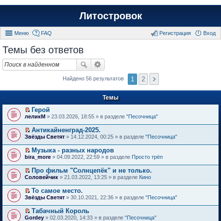
Литостровок
Меню
FAQ
Регистрация
Вход
Темы без ответов
1
2
Найдено 56 результатов
Темы
Герой
П
леликМ
» 23.03.2026, 18:55 » в разделе
"Песочница"
е
р
Антикайненград-2025.
е
П
Звёзды Светят
» 14.12.2024, 00:25 » в разделе
"Песочница"
й
е
т
р
Музыка - разных народов
и
е
П
к
bira_more
» 04.09.2022, 22:59 » в разделе
Просто трёп
й
е
п
т
р
е
Про фильм "Солнцепёк" и не только.
и
е
р
П
к
Соловейчик
» 21.03.2022, 13:25 » в разделе
Кино
й
в
е
п
т
о
р
е
То самое место.
и
м
е
р
П
к
Звёзды Светят
» 30.10.2021, 22:36 » в разделе
"Песочница"
у
й
в
е
п
н
т
о
р
е
е
Табачный Король
и
м
е
р
п
П
к
Gordey
» 02.03.2020, 14:33 » в разделе
"Песочница"
у
й
в