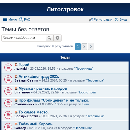
Литостровок
Меню
FAQ
Регистрация
Вход
Темы без ответов
1
2
Найдено 56 результатов
Темы
Герой
П
леликМ
» 23.03.2026, 18:55 » в разделе
"Песочница"
е
р
Антикайненград-2025.
е
П
Звёзды Светят
» 14.12.2024, 00:25 » в разделе
"Песочница"
й
е
т
р
Музыка - разных народов
и
е
П
к
bira_more
» 04.09.2022, 22:59 » в разделе
Просто трёп
й
е
п
т
р
е
Про фильм "Солнцепёк" и не только.
и
е
р
П
к
Соловейчик
» 21.03.2022, 13:25 » в разделе
Кино
й
в
е
п
т
о
р
е
То самое место.
и
м
е
р
П
к
Звёзды Светят
» 30.10.2021, 22:36 » в разделе
"Песочница"
у
й
в
е
п
н
т
о
р
е
е
Табачный Король
и
м
е
р
п
П
к
Gordey
» 02.03.2020, 14:33 » в разделе
"Песочница"
у
й
в