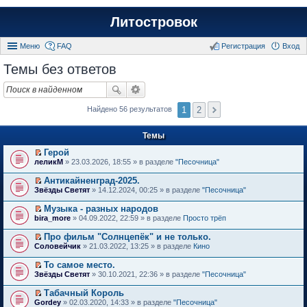
Литостровок
Меню
FAQ
Регистрация
Вход
Темы без ответов
1
2
Найдено 56 результатов
Темы
Герой
П
леликМ
» 23.03.2026, 18:55 » в разделе
"Песочница"
е
р
Антикайненград-2025.
е
П
Звёзды Светят
» 14.12.2024, 00:25 » в разделе
"Песочница"
й
е
т
р
Музыка - разных народов
и
е
П
к
bira_more
» 04.09.2022, 22:59 » в разделе
Просто трёп
й
е
п
т
р
е
Про фильм "Солнцепёк" и не только.
и
е
р
П
к
Соловейчик
» 21.03.2022, 13:25 » в разделе
Кино
й
в
е
п
т
о
р
е
То самое место.
и
м
е
р
П
к
Звёзды Светят
» 30.10.2021, 22:36 » в разделе
"Песочница"
у
й
в
е
п
н
т
о
р
е
е
Табачный Король
и
м
е
р
п
П
к
Gordey
» 02.03.2020, 14:33 » в разделе
"Песочница"
у
й
в