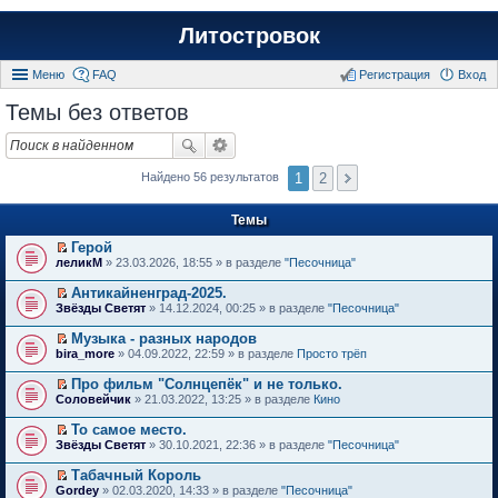
Литостровок
Меню
FAQ
Регистрация
Вход
Темы без ответов
1
2
Найдено 56 результатов
Темы
Герой
П
леликМ
» 23.03.2026, 18:55 » в разделе
"Песочница"
е
р
Антикайненград-2025.
е
П
Звёзды Светят
» 14.12.2024, 00:25 » в разделе
"Песочница"
й
е
т
р
Музыка - разных народов
и
е
П
к
bira_more
» 04.09.2022, 22:59 » в разделе
Просто трёп
й
е
п
т
р
е
Про фильм "Солнцепёк" и не только.
и
е
р
П
к
Соловейчик
» 21.03.2022, 13:25 » в разделе
Кино
й
в
е
п
т
о
р
е
То самое место.
и
м
е
р
П
к
Звёзды Светят
» 30.10.2021, 22:36 » в разделе
"Песочница"
у
й
в
е
п
н
т
о
р
е
е
Табачный Король
и
м
е
р
п
П
к
Gordey
» 02.03.2020, 14:33 » в разделе
"Песочница"
у
й
в