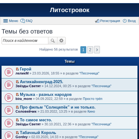
Литостровок
Меню
FAQ
Регистрация
Вход
Темы без ответов
1
2
Найдено 56 результатов
Темы
Герой
П
леликМ
» 23.03.2026, 18:55 » в разделе
"Песочница"
е
р
Антикайненград-2025.
е
П
Звёзды Светят
» 14.12.2024, 00:25 » в разделе
"Песочница"
й
е
т
р
Музыка - разных народов
и
е
П
к
bira_more
» 04.09.2022, 22:59 » в разделе
Просто трёп
й
е
п
т
р
е
Про фильм "Солнцепёк" и не только.
и
е
р
П
к
Соловейчик
» 21.03.2022, 13:25 » в разделе
Кино
й
в
е
п
т
о
р
е
То самое место.
и
м
е
р
П
к
Звёзды Светят
» 30.10.2021, 22:36 » в разделе
"Песочница"
у
й
в
е
п
н
т
о
р
е
е
Табачный Король
и
м
е
р
п
П
к
Gordey
» 02.03.2020, 14:33 » в разделе
"Песочница"
у
й
в