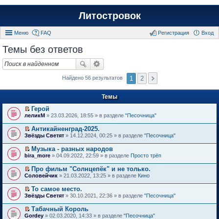
Литостровок
Меню
FAQ
Регистрация
Вход
Темы без ответов
1
2
Найдено 56 результатов
Темы
Герой
П
леликМ
» 23.03.2026, 18:55 » в разделе
"Песочница"
е
р
Антикайненград-2025.
е
П
Звёзды Светят
» 14.12.2024, 00:25 » в разделе
"Песочница"
й
е
т
р
Музыка - разных народов
и
е
П
к
bira_more
» 04.09.2022, 22:59 » в разделе
Просто трёп
й
е
п
т
р
е
Про фильм "Солнцепёк" и не только.
и
е
р
П
к
Соловейчик
» 21.03.2022, 13:25 » в разделе
Кино
й
в
е
п
т
о
р
е
То самое место.
и
м
е
р
П
к
Звёзды Светят
» 30.10.2021, 22:36 » в разделе
"Песочница"
у
й
в
е
п
н
т
о
р
е
е
Табачный Король
и
м
е
р
п
П
к
Gordey
» 02.03.2020, 14:33 » в разделе
"Песочница"
у
й
в