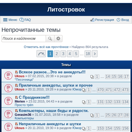
Литостровок
Меню
FAQ
Регистрация
Вход
Непрочитанные темы
Отметить всё как прочтённое
• Найдено 864 результата
1
2
3
4
5
…
18
Темы
Всякое разное...Это не анекдоты!!!
П
Uksus
» 07.02.2015, 20:38 » в разделе
1
…
14
15
16
17
е
"Песочница"
р
Приличные анекдоты, шутки и прочее
е
П
Uksus
й
» 20.11.2010, 19:28 » в разделе
Юмор
1
…
470
471
472
473
е
т
р
и
С Праздником!!!
е
к
П
Merien
» 23.02.2015, 04:43 » в разделе
1
…
131
132
133
134
й
п
е
Просто трёп
т
е
р
и
Компьютеры, наши беды и радости.
р
е
к
П
в
Gerasim36
й
» 31.07.2015, 18:58 » в разделе
1
…
25
26
27
28
п
е
о
Компьютеры
т
е
р
м
и
Неприличные анекдоты и шутки
р
е
у
к
П
в
Uksus
й
» 20.11.2010, 19:30 » в разделе
Юмор
н
1
…
153
154
155
156
п
е
о
т
е