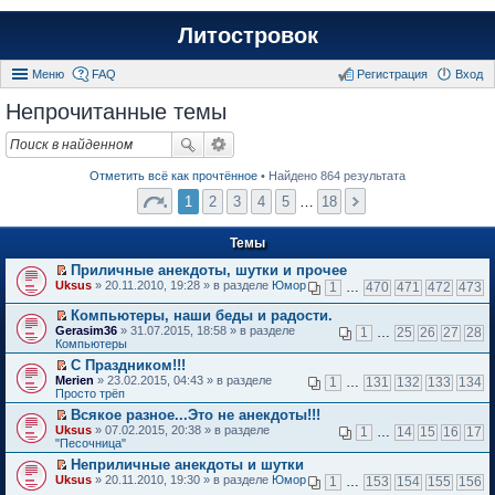
Литостровок
Меню
FAQ
Регистрация
Вход
Непрочитанные темы
Отметить всё как прочтённое
• Найдено 864 результата
1
2
3
4
5
…
18
Темы
Приличные анекдоты, шутки и прочее
П
Uksus
» 20.11.2010, 19:28 » в разделе
Юмор
1
…
470
471
472
473
е
р
Компьютеры, наши беды и радости.
е
П
Gerasim36
» 31.07.2015, 18:58 » в разделе
1
…
25
26
27
28
й
е
Компьютеры
т
р
и
С Праздником!!!
е
к
П
Merien
й
» 23.02.2015, 04:43 » в разделе
1
…
131
132
133
134
п
е
Просто трёп
т
е
р
и
Всякое разное...Это не анекдоты!!!
р
е
к
П
в
Uksus
й
» 07.02.2015, 20:38 » в разделе
1
…
14
15
16
17
п
е
о
"Песочница"
т
е
р
м
и
р
Неприличные анекдоты и шутки
е
у
к
в
П
Uksus
й
» 20.11.2010, 19:30 » в разделе
Юмор
н
1
…
153
154
155
156
п
о
е
т
е