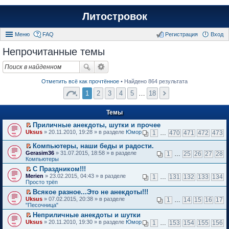
Литостровок
Меню
FAQ
Регистрация
Вход
Непрочитанные темы
Отметить всё как прочтённое
• Найдено 864 результата
1
2
3
4
5
…
18
Темы
Приличные анекдоты, шутки и прочее
П
Uksus
» 20.11.2010, 19:28 » в разделе
Юмор
1
…
470
471
472
473
е
р
Компьютеры, наши беды и радости.
е
П
Gerasim36
» 31.07.2015, 18:58 » в разделе
1
…
25
26
27
28
й
е
Компьютеры
т
р
и
С Праздником!!!
е
к
П
Merien
й
» 23.02.2015, 04:43 » в разделе
1
…
131
132
133
134
п
е
Просто трёп
т
е
р
и
Всякое разное...Это не анекдоты!!!
р
е
к
П
в
Uksus
й
» 07.02.2015, 20:38 » в разделе
1
…
14
15
16
17
п
е
о
"Песочница"
т
е
р
м
и
р
Неприличные анекдоты и шутки
е
у
к
в
П
Uksus
й
» 20.11.2010, 19:30 » в разделе
Юмор
н
1
…
153
154
155
156
п
о
е
т
е