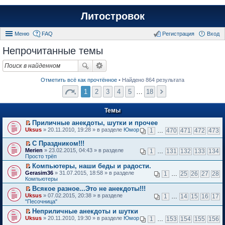
Литостровок
Меню
FAQ
Регистрация
Вход
Непрочитанные темы
Отметить всё как прочтённое
• Найдено 864 результата
1
2
3
4
5
…
18
Темы
Приличные анекдоты, шутки и прочее
П
Uksus
» 20.11.2010, 19:28 » в разделе
Юмор
1
…
470
471
472
473
е
р
С Праздником!!!
е
П
Merien
» 23.02.2015, 04:43 » в разделе
1
…
131
132
133
134
й
е
Просто трёп
т
р
и
Компьютеры, наши беды и радости.
е
к
П
Gerasim36
й
» 31.07.2015, 18:58 » в разделе
1
…
25
26
27
28
п
е
Компьютеры
т
е
р
и
Всякое разное...Это не анекдоты!!!
р
е
к
П
в
Uksus
й
» 07.02.2015, 20:38 » в разделе
1
…
14
15
16
17
п
е
о
"Песочница"
т
е
р
м
и
р
Неприличные анекдоты и шутки
е
у
к
в
П
Uksus
й
» 20.11.2010, 19:30 » в разделе
Юмор
н
1
…
153
154
155
156
п
о
е
т
е