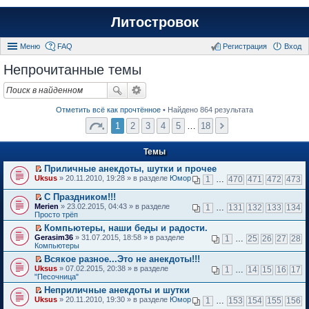
Литостровок
Меню
FAQ
Регистрация
Вход
Непрочитанные темы
Отметить всё как прочтённое
• Найдено 864 результата
1
2
3
4
5
…
18
Темы
Приличные анекдоты, шутки и прочее
П
Uksus
» 20.11.2010, 19:28 » в разделе
Юмор
1
…
470
471
472
473
е
р
С Праздником!!!
е
П
Merien
» 23.02.2015, 04:43 » в разделе
1
…
131
132
133
134
й
е
Просто трёп
т
р
и
Компьютеры, наши беды и радости.
е
к
П
Gerasim36
й
» 31.07.2015, 18:58 » в разделе
1
…
25
26
27
28
п
е
Компьютеры
т
е
р
и
Всякое разное...Это не анекдоты!!!
р
е
к
П
в
Uksus
й
» 07.02.2015, 20:38 » в разделе
1
…
14
15
16
17
п
е
о
"Песочница"
т
е
р
м
и
р
Неприличные анекдоты и шутки
е
у
к
в
П
Uksus
й
» 20.11.2010, 19:30 » в разделе
Юмор
н
1
…
153
154
155
156
п
о
е
т
е