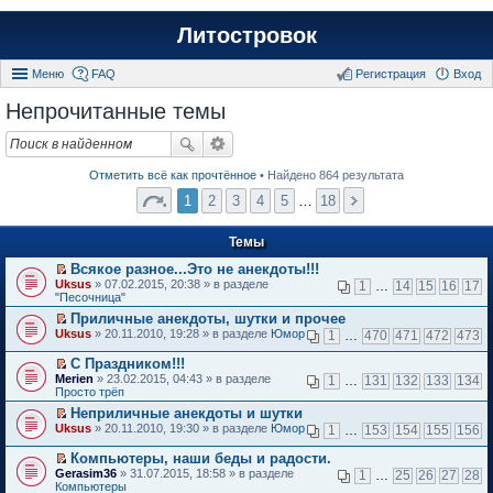
Литостровок
Меню
FAQ
Регистрация
Вход
Непрочитанные темы
Отметить всё как прочтённое
• Найдено 864 результата
1
2
3
4
5
…
18
Темы
Всякое разное...Это не анекдоты!!!
П
Uksus
» 07.02.2015, 20:38 » в разделе
1
…
14
15
16
17
е
"Песочница"
р
Приличные анекдоты, шутки и прочее
е
П
Uksus
й
» 20.11.2010, 19:28 » в разделе
Юмор
1
…
470
471
472
473
е
т
р
и
С Праздником!!!
е
к
П
Merien
» 23.02.2015, 04:43 » в разделе
1
…
131
132
133
134
й
п
е
Просто трёп
т
е
р
и
Неприличные анекдоты и шутки
р
е
к
П
в
Uksus
й
» 20.11.2010, 19:30 » в разделе
Юмор
1
…
153
154
155
156
п
е
о
т
е
р
м
и
Компьютеры, наши беды и радости.
р
е
у
к
П
Gerasim36
» 31.07.2015, 18:58 » в разделе
1
…
25
26
27
28
в
й
н
п
е
Компьютеры
о
т
е