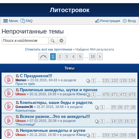
Литостровок
Меню
FAQ
Регистрация
Вход
Непрочитанные темы
Отметить всё как прочтённое
• Найдено 864 результата
1
2
3
4
5
…
18
Темы
С Праздником!!!
П
Merien
» 23.02.2015, 04:43 » в разделе
1
…
131
132
133
134
е
Просто трёп
р
Приличные анекдоты, шутки и прочее
е
П
Uksus
й
» 20.11.2010, 19:28 » в разделе
Юмор
1
…
470
471
472
473
е
т
р
и
Компьютеры, наши беды и радости.
е
к
П
Gerasim36
» 31.07.2015, 18:58 » в разделе
1
…
25
26
27
28
й
п
е
Компьютеры
т
е
р
и
Всякое разное...Это не анекдоты!!!
р
е
к
П
в
Uksus
й
» 07.02.2015, 20:38 » в разделе
1
…
14
15
16
17
п
е
о
"Песочница"
т
е
р
м
и
Неприличные анекдоты и шутки
р
е
у
к
П
в
Uksus
й
» 20.11.2010, 19:30 » в разделе
Юмор
н
1
…
153
154
155
156
п
е
о
т
е