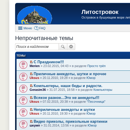
Литостровок
Островок в бушующем море ли
Меню
FAQ
Непрочитанные темы
ТЕМЫ
С Праздником!!!
П
Merien
» 23.02.2015, 04:43 » в разделе
Просто трёп
е
р
Приличные анекдоты, шутки и прочее
е
П
Uksus
» 20.11.2010, 19:28 » в разделе
Юмор
й
е
т
р
Компьютеры, наши беды и радости.
и
е
П
к
Gerasim36
» 31.07.2015, 18:58 » в разделе
Компьютеры
й
е
п
т
р
е
Всякое разное...Это не анекдоты!!!
и
е
р
П
к
Uksus
» 07.02.2015, 20:38 » в разделе
"Песочница"
й
в
е
п
т
о
р
е
Неприличные анекдоты и шутки
и
м
е
р
П
к
Uksus
» 20.11.2010, 19:30 » в разделе
Юмор
у
й
в
е
п
н
т
о
р
е
е
Видео приколы, прикольные картинки
и
м
е
р
п
П
к
шкумп
» 31.01.2014, 13:56 » в разделе
Юмор
у
й
в
р
е
п
н