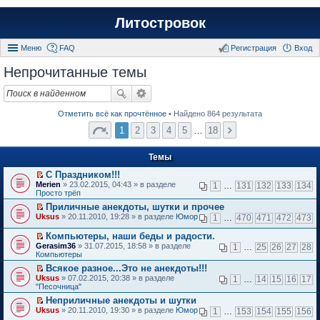
Литостровок
Меню
FAQ
Регистрация
Вход
Непрочитанные темы
Отметить всё как прочтённое
• Найдено 864 результата
1
2
3
4
5
…
18
Темы
С Праздником!!!
П
Merien
» 23.02.2015, 04:43 » в разделе
1
…
131
132
133
134
е
Просто трёп
р
Приличные анекдоты, шутки и прочее
е
П
Uksus
й
» 20.11.2010, 19:28 » в разделе
Юмор
1
…
470
471
472
473
е
т
р
и
Компьютеры, наши беды и радости.
е
к
П
Gerasim36
» 31.07.2015, 18:58 » в разделе
1
…
25
26
27
28
й
п
е
Компьютеры
т
е
р
и
Всякое разное...Это не анекдоты!!!
р
е
к
П
в
Uksus
й
» 07.02.2015, 20:38 » в разделе
1
…
14
15
16
17
п
е
о
"Песочница"
т
е
р
м
и
Неприличные анекдоты и шутки
р
е
у
к
П
в
Uksus
й
» 20.11.2010, 19:30 » в разделе
Юмор
н
1
…
153
154
155
156
п
е
о
т
е