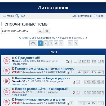
Литостровок
Меню
FAQ
Регистрация
Вход
Непрочитанные темы
Отметить всё как прочтённое
• Найдено 864 результата
1
2
3
4
5
…
18
Темы
С Праздником!!!
П
Merien
» 23.02.2015, 04:43 » в разделе
1
…
131
132
133
134
е
Просто трёп
р
Приличные анекдоты, шутки и прочее
е
П
Uksus
й
» 20.11.2010, 19:28 » в разделе
Юмор
1
…
470
471
472
473
е
т
р
и
Компьютеры, наши беды и радости.
е
к
П
Gerasim36
» 31.07.2015, 18:58 » в разделе
1
…
25
26
27
28
й
п
е
Компьютеры
т
е
р
и
Всякое разное...Это не анекдоты!!!
р
е
к
П
в
Uksus
й
» 07.02.2015, 20:38 » в разделе
1
…
14
15
16
17
п
е
о
"Песочница"
т
е
р
м
и
Неприличные анекдоты и шутки
р
е
у
к
П
в
Uksus
й
» 20.11.2010, 19:30 » в разделе
Юмор
н
1
…
153
154
155
156
п
е
о
т
е