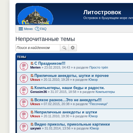
Литостровок
Островок в бушующем море ли
Меню
FAQ
Непрочитанные темы
ТЕМЫ
С Праздником!!!
П
Merien
» 23.02.2015, 04:43 » в разделе
Просто трёп
е
р
Приличные анекдоты, шутки и прочее
е
П
Uksus
» 20.11.2010, 19:28 » в разделе
Юмор
й
е
т
р
Компьютеры, наши беды и радости.
и
е
П
к
Gerasim36
» 31.07.2015, 18:58 » в разделе
Компьютеры
й
е
п
т
р
е
Всякое разное...Это не анекдоты!!!
и
е
р
П
к
Uksus
» 07.02.2015, 20:38 » в разделе
"Песочница"
й
в
е
п
т
о
р
е
Неприличные анекдоты и шутки
и
м
е
р
П
к
Uksus
» 20.11.2010, 19:30 » в разделе
Юмор
у
й
в
е
п
н
т
о
р
е
е
Видео приколы, прикольные картинки
и
м
е
р
п
П
к
шкумп
» 31.01.2014, 13:56 » в разделе
Юмор
у
й
в
р
е
п
н