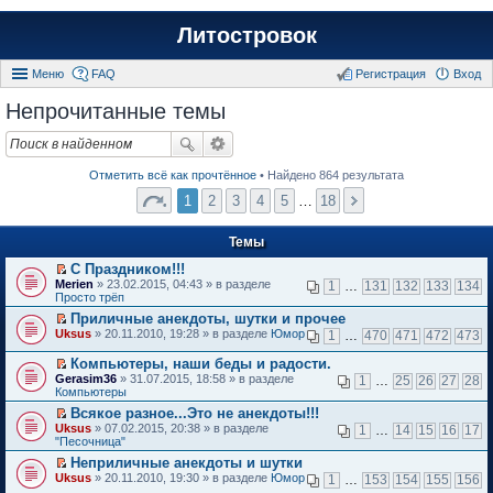
Литостровок
Меню
FAQ
Регистрация
Вход
Непрочитанные темы
Отметить всё как прочтённое
• Найдено 864 результата
1
2
3
4
5
…
18
Темы
С Праздником!!!
П
Merien
» 23.02.2015, 04:43 » в разделе
1
…
131
132
133
134
е
Просто трёп
р
Приличные анекдоты, шутки и прочее
е
П
Uksus
й
» 20.11.2010, 19:28 » в разделе
Юмор
1
…
470
471
472
473
е
т
р
и
Компьютеры, наши беды и радости.
е
к
П
Gerasim36
» 31.07.2015, 18:58 » в разделе
1
…
25
26
27
28
й
п
е
Компьютеры
т
е
р
и
Всякое разное...Это не анекдоты!!!
р
е
к
П
в
Uksus
й
» 07.02.2015, 20:38 » в разделе
1
…
14
15
16
17
п
е
о
"Песочница"
т
е
р
м
и
Неприличные анекдоты и шутки
р
е
у
к
П
в
Uksus
й
» 20.11.2010, 19:30 » в разделе
Юмор
н
1
…
153
154
155
156
п
е
о
т
е