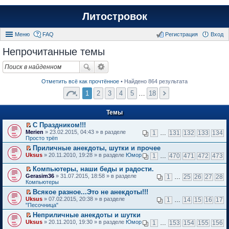
Литостровок
Меню
FAQ
Регистрация
Вход
Непрочитанные темы
Отметить всё как прочтённое
• Найдено 864 результата
1
2
3
4
5
…
18
Темы
С Праздником!!!
П
Merien
» 23.02.2015, 04:43 » в разделе
1
…
131
132
133
134
е
Просто трёп
р
Приличные анекдоты, шутки и прочее
е
П
Uksus
й
» 20.11.2010, 19:28 » в разделе
Юмор
1
…
470
471
472
473
е
т
р
и
Компьютеры, наши беды и радости.
е
к
П
Gerasim36
» 31.07.2015, 18:58 » в разделе
1
…
25
26
27
28
й
п
е
Компьютеры
т
е
р
и
Всякое разное...Это не анекдоты!!!
р
е
к
П
в
Uksus
й
» 07.02.2015, 20:38 » в разделе
1
…
14
15
16
17
п
е
о
"Песочница"
т
е
р
м
и
Неприличные анекдоты и шутки
р
е
у
к
П
в
Uksus
й
» 20.11.2010, 19:30 » в разделе
Юмор
н
1
…
153
154
155
156
п
е
о
т
е