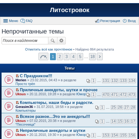
Литостровок
Меню
FAQ
Регистрация
Вход
Непрочитанные темы
Отметить всё как прочтённое
• Найдено 864 результата
1
2
3
4
5
…
18
Темы
С Праздником!!!
П
Merien
» 23.02.2015, 04:43 » в разделе
1
…
131
132
133
134
е
Просто трёп
р
Приличные анекдоты, шутки и прочее
е
П
Uksus
й
» 20.11.2010, 19:28 » в разделе
Юмор
1
…
470
471
472
473
е
т
р
и
Компьютеры, наши беды и радости.
е
к
П
Gerasim36
» 31.07.2015, 18:58 » в разделе
1
…
25
26
27
28
й
п
е
Компьютеры
т
е
р
и
Всякое разное...Это не анекдоты!!!
р
е
к
П
в
Uksus
й
» 07.02.2015, 20:38 » в разделе
1
…
14
15
16
17
п
е
о
"Песочница"
т
е
р
м
и
Неприличные анекдоты и шутки
р
е
у
к
П
в
Uksus
й
» 20.11.2010, 19:30 » в разделе
Юмор
н
1
…
153
154
155
156
п
е
о
т
е