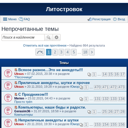
Литостровок
Меню
FAQ
Регистрация
Вход
Непрочитанные темы
Отметить всё как прочтённое
• Найдено 864 результата
1
2
3
4
5
…
18
Темы
Всякое разное...Это не анекдоты!!!
П
Uksus
» 07.02.2015, 20:38 » в разделе
1
…
14
15
16
17
е
"Песочница"
р
Приличные анекдоты, шутки и прочее
е
П
Uksus
й
» 20.11.2010, 19:28 » в разделе
Юмор
1
…
470
471
472
473
е
т
р
и
С Праздником!!!
е
к
П
Merien
» 23.02.2015, 04:43 » в разделе
1
…
131
132
133
134
й
п
е
Просто трёп
т
е
р
и
Компьютеры, наши беды и радости.
р
е
к
П
в
Gerasim36
й
» 31.07.2015, 18:58 » в разделе
1
…
25
26
27
28
п
е
о
Компьютеры
т
е
р
м
и
Неприличные анекдоты и шутки
р
е
у
к
П
в
Uksus
й
» 20.11.2010, 19:30 » в разделе
Юмор
н
1
…
153
154
155
156
п
е
о
т
е