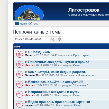
Литостровок
Островок в бушующем море ли
Меню
FAQ
Непрочитанные темы
ТЕМЫ
С Праздником!!!
П
Merien
» 23.02.2015, 04:43 » в разделе
Просто трёп
е
р
Приличные анекдоты, шутки и прочее
е
П
Uksus
» 20.11.2010, 19:28 » в разделе
Юмор
й
е
т
р
Компьютеры, наши беды и радости.
и
е
П
к
Gerasim36
» 31.07.2015, 18:58 » в разделе
Компьютеры
й
е
п
т
р
е
Всякое разное...Это не анекдоты!!!
и
е
р
П
к
Uksus
» 07.02.2015, 20:38 » в разделе
"Песочница"
й
в
е
п
т
о
р
е
Неприличные анекдоты и шутки
и
м
е
р
П
к
Uksus
» 20.11.2010, 19:30 » в разделе
Юмор
у
й
в
е
п
н
т
о
р
е
е
Видео приколы, прикольные картинки
и
м
е
р
п
П
к
шкумп
» 31.01.2014, 13:56 » в разделе
Юмор
у
й
в
р
е
п
н