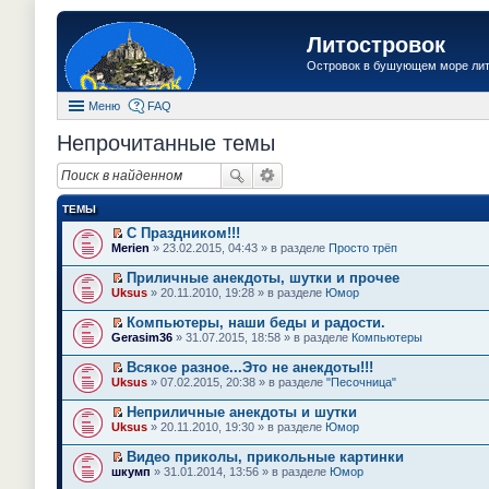
Литостровок
Островок в бушующем море ли
Меню
FAQ
Непрочитанные темы
ТЕМЫ
С Праздником!!!
П
Merien
» 23.02.2015, 04:43 » в разделе
Просто трёп
е
р
Приличные анекдоты, шутки и прочее
е
П
Uksus
» 20.11.2010, 19:28 » в разделе
Юмор
й
е
т
р
Компьютеры, наши беды и радости.
и
е
П
к
Gerasim36
» 31.07.2015, 18:58 » в разделе
Компьютеры
й
е
п
т
р
е
Всякое разное...Это не анекдоты!!!
и
е
р
П
к
Uksus
» 07.02.2015, 20:38 » в разделе
"Песочница"
й
в
е
п
т
о
р
е
Неприличные анекдоты и шутки
и
м
е
р
П
к
Uksus
» 20.11.2010, 19:30 » в разделе
Юмор
у
й
в
е
п
н
т
о
р
е
е
Видео приколы, прикольные картинки
и
м
е
р
п
П
к
шкумп
» 31.01.2014, 13:56 » в разделе
Юмор
у
й
в
р
е
п
н