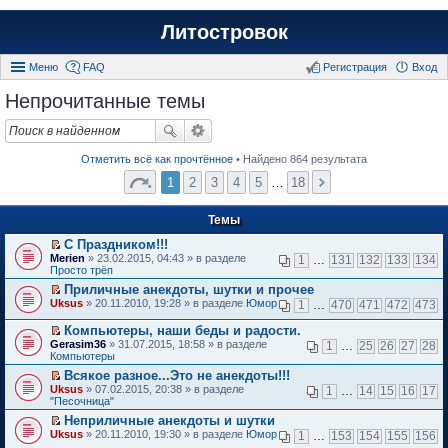
Литостровок
Меню
FAQ
Регистрация
Вход
Непрочитанные темы
Отметить всё как прочтённое
• Найдено 864 результата
1
2
3
4
5
…
18
Темы
С Праздником!!!
П
Merien
» 23.02.2015, 04:43 » в разделе
1
…
131
132
133
134
е
Просто трёп
р
Приличные анекдоты, шутки и прочее
е
П
Uksus
й
» 20.11.2010, 19:28 » в разделе
Юмор
1
…
470
471
472
473
е
т
р
и
Компьютеры, наши беды и радости.
е
к
П
Gerasim36
» 31.07.2015, 18:58 » в разделе
1
…
25
26
27
28
й
п
е
Компьютеры
т
е
р
и
Всякое разное...Это не анекдоты!!!
р
е
к
П
в
Uksus
й
» 07.02.2015, 20:38 » в разделе
1
…
14
15
16
17
п
е
о
"Песочница"
т
е
р
м
и
Неприличные анекдоты и шутки
р
е
у
к
П
в
Uksus
й
» 20.11.2010, 19:30 » в разделе
Юмор
н
1
…
153
154
155
156
п
е
о
т
е