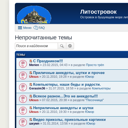
Литостровок
Островок в бушующем море ли
Меню
FAQ
Непрочитанные темы
ТЕМЫ
С Праздником!!!
П
Merien
» 23.02.2015, 04:43 » в разделе
Просто трёп
е
р
Приличные анекдоты, шутки и прочее
е
П
Uksus
» 20.11.2010, 19:28 » в разделе
Юмор
й
е
т
р
Компьютеры, наши беды и радости.
и
е
П
к
Gerasim36
» 31.07.2015, 18:58 » в разделе
Компьютеры
й
е
п
т
р
е
Всякое разное...Это не анекдоты!!!
и
е
р
П
к
Uksus
» 07.02.2015, 20:38 » в разделе
"Песочница"
й
в
е
п
т
о
р
е
Неприличные анекдоты и шутки
и
м
е
р
П
к
Uksus
» 20.11.2010, 19:30 » в разделе
Юмор
у
й
в
е
п
н
т
о
р
е
е
Видео приколы, прикольные картинки
и
м
е
р
п
П
к
шкумп
» 31.01.2014, 13:56 » в разделе
Юмор
у
й
в
р
е
п
н