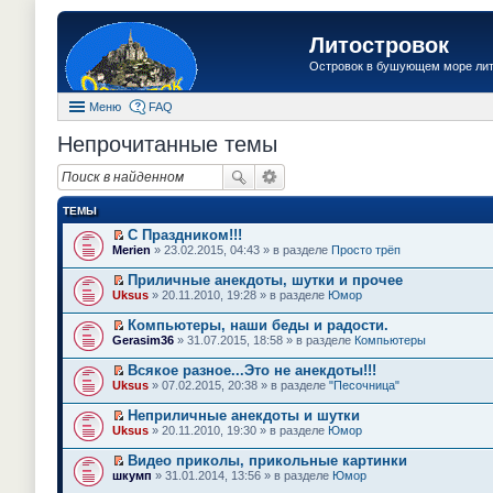
Литостровок
Островок в бушующем море ли
Меню
FAQ
Непрочитанные темы
ТЕМЫ
С Праздником!!!
П
Merien
» 23.02.2015, 04:43 » в разделе
Просто трёп
е
р
Приличные анекдоты, шутки и прочее
е
П
Uksus
» 20.11.2010, 19:28 » в разделе
Юмор
й
е
т
р
Компьютеры, наши беды и радости.
и
е
П
к
Gerasim36
» 31.07.2015, 18:58 » в разделе
Компьютеры
й
е
п
т
р
е
Всякое разное...Это не анекдоты!!!
и
е
р
П
к
Uksus
» 07.02.2015, 20:38 » в разделе
"Песочница"
й
в
е
п
т
о
р
е
Неприличные анекдоты и шутки
и
м
е
р
П
к
Uksus
» 20.11.2010, 19:30 » в разделе
Юмор
у
й
в
е
п
н
т
о
р
е
е
Видео приколы, прикольные картинки
и
м
е
р
п
П
к
шкумп
» 31.01.2014, 13:56 » в разделе
Юмор
у
й
в
р
е
п
н