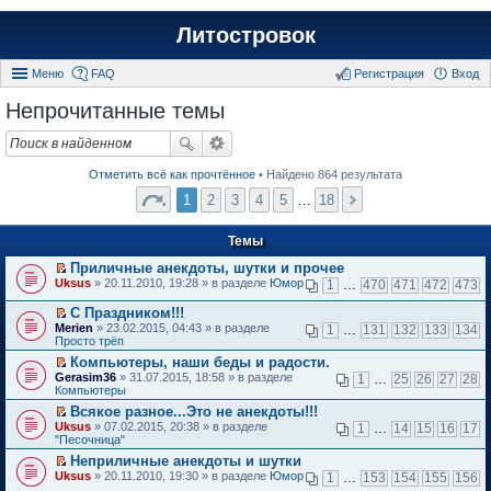
Литостровок
Меню
FAQ
Регистрация
Вход
Непрочитанные темы
Отметить всё как прочтённое
• Найдено 864 результата
1
2
3
4
5
…
18
Темы
Приличные анекдоты, шутки и прочее
П
Uksus
» 20.11.2010, 19:28 » в разделе
Юмор
1
…
470
471
472
473
е
р
С Праздником!!!
е
П
Merien
» 23.02.2015, 04:43 » в разделе
1
…
131
132
133
134
й
е
Просто трёп
т
р
и
Компьютеры, наши беды и радости.
е
к
П
Gerasim36
й
» 31.07.2015, 18:58 » в разделе
1
…
25
26
27
28
п
е
Компьютеры
т
е
р
и
Всякое разное...Это не анекдоты!!!
р
е
к
П
в
Uksus
й
» 07.02.2015, 20:38 » в разделе
1
…
14
15
16
17
п
е
о
"Песочница"
т
е
р
м
и
р
Неприличные анекдоты и шутки
е
у
к
в
П
Uksus
й
» 20.11.2010, 19:30 » в разделе
Юмор
н
1
…
153
154
155
156
п
о
е
т
е