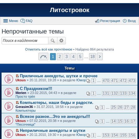
Литостровок
Меню
FAQ
Регистрация
Вход
Непрочитанные темы
Отметить всё как прочтённое
• Найдено 864 результата
1
2
3
4
5
…
18
Темы
Приличные анекдоты, шутки и прочее
П
Uksus
» 20.11.2010, 19:28 » в разделе
Юмор
1
…
470
471
472
473
е
р
С Праздником!!!
е
П
Merien
» 23.02.2015, 04:43 » в разделе
1
…
131
132
133
134
й
е
Просто трёп
т
р
и
Компьютеры, наши беды и радости.
е
к
П
Gerasim36
й
» 31.07.2015, 18:58 » в разделе
1
…
25
26
27
28
п
е
Компьютеры
т
е
р
и
Всякое разное...Это не анекдоты!!!
р
е
к
П
в
Uksus
й
» 07.02.2015, 20:38 » в разделе
1
…
14
15
16
17
п
е
о
"Песочница"
т
е
р
м
и
р
Неприличные анекдоты и шутки
е
у
к
в
П
Uksus
й
» 20.11.2010, 19:30 » в разделе
Юмор
н
1
…
153
154
155
156
п
о
е
т
е