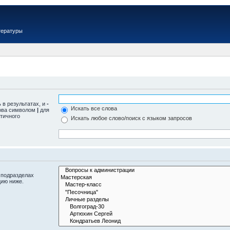
тературы
 в результатах, и
-
Искать все слова
лова символом
|
для
тичного
Искать любое слово/поиск с языком запросов
 подразделах
цию ниже.