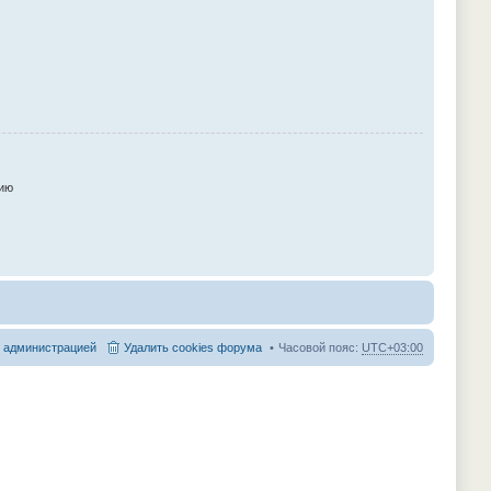
ию
с администрацией
Удалить cookies форума
Часовой пояс:
UTC+03:00