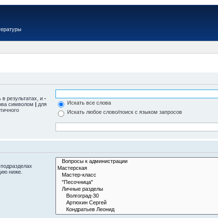
тературы
 в результатах, и
-
Искать все слова
лова символом
|
для
тичного
Искать любое слово/поиск с языком запросов
 подразделах
цию ниже.