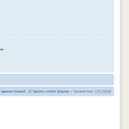
ию
с администрацией
Удалить cookies форума
Часовой пояс:
UTC+03:00